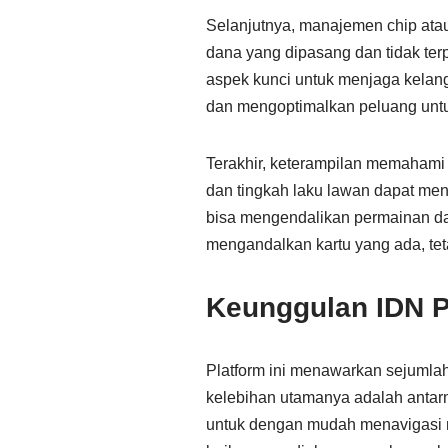
Selanjutnya, manajemen chip atau
dana yang dipasang dan tidak ter
aspek kunci untuk menjaga kelan
dan mengoptimalkan peluang untu
Terakhir, keterampilan memahami 
dan tingkah laku lawan dapat me
bisa mengendalikan permainan d
mengandalkan kartu yang ada, te
Keunggulan IDN P
Platform ini menawarkan sejumla
kelebihan utamanya adalah ant
untuk dengan mudah menavigasi m