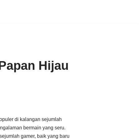
 Papan Hijau
opuler di kalangan sejumlah
engalaman bermain yang seru.
 sejumlah gamer, baik yang baru