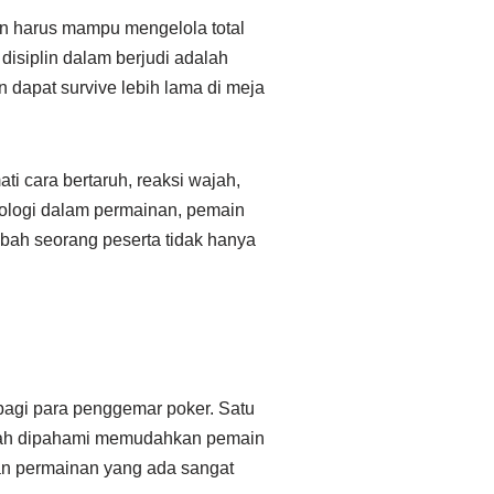
in harus mampu mengelola total
isiplin dalam berjudi adalah
dapat survive lebih lama di meja
i cara bertaruh, reaksi wajah,
ologi dalam permainan, pemain
ah seorang peserta tidak hanya
agi para penggemar poker. Satu
dah dipahami memudahkan pemain
an permainan yang ada sangat