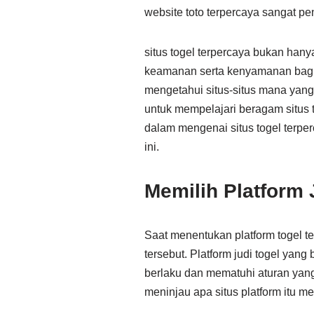
website toto terpercaya sangat
situs togel terpercaya bukan ha
keamanan serta kenyamanan bagi 
mengetahui situs-situs mana yang
untuk mempelajari beragam situs to
dalam mengenai situs togel terp
ini.
Memilih Platform 
Saat menentukan platform togel te
tersebut. Platform judi togel yan
berlaku dan mematuhi aturan yang 
meninjau apa situs platform itu 