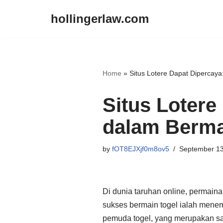
hollingerlaw.com
Skip
to
content
Home
»
Situs Lotere Dapat Dipercay
Situs Lotere
dalam Berma
by
fOT8EJXjf0m8ov5
September 13
Di dunia taruhan online, permaina
sukses bermain togel ialah menemu
pemuda togel, yang merupakan sat