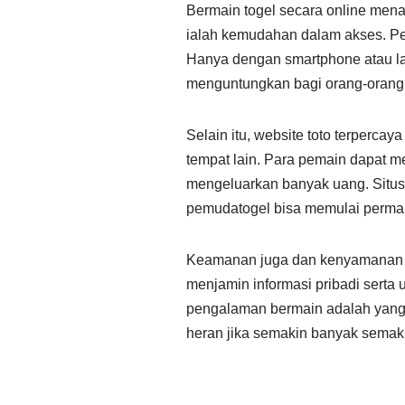
Bermain togel secara online mena
ialah kemudahan dalam akses. Pem
Hanya dengan smartphone atau la
menguntungkan bagi orang-orang 
Selain itu, website toto terperc
tempat lain. Para pemain dapat 
mengeluarkan banyak uang. Situs
pemudatogel bisa memulai permai
Keamanan juga dan kenyamanan men
menjamin informasi pribadi serta
pengalaman bermain adalah yang m
heran jika semakin banyak semaki