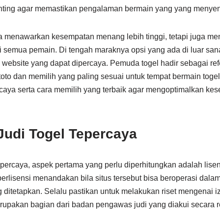
 penting agar memastikan pengalaman bermain yang yang meny
nya menawarkan kesempatan menang lebih tinggi, tetapi juga 
semua pemain. Di tengah maraknya opsi yang ada di luar sana
 website yang dapat dipercaya. Pemuda togel hadir sebagai re
to dan memilih yang paling sesuai untuk tempat bermain togel on
ercaya serta cara memilih yang terbaik agar mengoptimalkan k
Judi Togel Tepercaya
percaya, aspek pertama yang perlu diperhitungkan adalah lisensi
g berlisensi menandakan bila situs tersebut bisa beroperasi da
ditetapkan. Selalu pastikan untuk melakukan riset mengenai izi
merupakan bagian dari badan pengawas judi yang diakui secara r