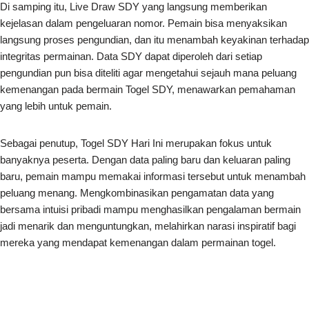
Di samping itu, Live Draw SDY yang langsung memberikan
kejelasan dalam pengeluaran nomor. Pemain bisa menyaksikan
langsung proses pengundian, dan itu menambah keyakinan terhadap
integritas permainan. Data SDY dapat diperoleh dari setiap
pengundian pun bisa diteliti agar mengetahui sejauh mana peluang
kemenangan pada bermain Togel SDY, menawarkan pemahaman
yang lebih untuk pemain.
Sebagai penutup, Togel SDY Hari Ini merupakan fokus untuk
banyaknya peserta. Dengan data paling baru dan keluaran paling
baru, pemain mampu memakai informasi tersebut untuk menambah
peluang menang. Mengkombinasikan pengamatan data yang
bersama intuisi pribadi mampu menghasilkan pengalaman bermain
jadi menarik dan menguntungkan, melahirkan narasi inspiratif bagi
mereka yang mendapat kemenangan dalam permainan togel.