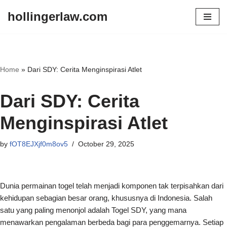
hollingerlaw.com
Skip
to
content
Home
»
Dari SDY: Cerita Menginspirasi Atlet
Dari SDY: Cerita
Menginspirasi Atlet
by
fOT8EJXjf0m8ov5
October 29, 2025
Dunia permainan togel telah menjadi komponen tak terpisahkan dari
kehidupan sebagian besar orang, khususnya di Indonesia. Salah
satu yang paling menonjol adalah Togel SDY, yang mana
menawarkan pengalaman berbeda bagi para penggemarnya. Setiap