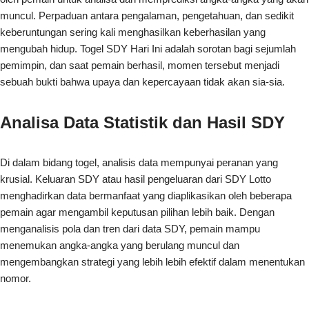
muncul. Perpaduan antara pengalaman, pengetahuan, dan sedikit
keberuntungan sering kali menghasilkan keberhasilan yang
mengubah hidup. Togel SDY Hari Ini adalah sorotan bagi sejumlah
pemimpin, dan saat pemain berhasil, momen tersebut menjadi
sebuah bukti bahwa upaya dan kepercayaan tidak akan sia-sia.
Analisa Data Statistik dan Hasil SDY
Di dalam bidang togel, analisis data mempunyai peranan yang
krusial. Keluaran SDY atau hasil pengeluaran dari SDY Lotto
menghadirkan data bermanfaat yang diaplikasikan oleh beberapa
pemain agar mengambil keputusan pilihan lebih baik. Dengan
menganalisis pola dan tren dari data SDY, pemain mampu
menemukan angka-angka yang berulang muncul dan
mengembangkan strategi yang lebih lebih efektif dalam menentukan
nomor.