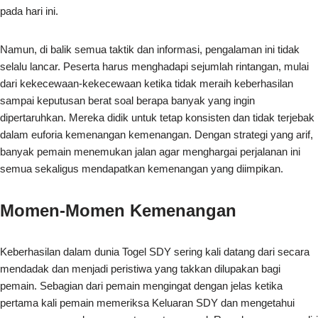
pada hari ini.
Namun, di balik semua taktik dan informasi, pengalaman ini tidak
selalu lancar. Peserta harus menghadapi sejumlah rintangan, mulai
dari kekecewaan-kekecewaan ketika tidak meraih keberhasilan
sampai keputusan berat soal berapa banyak yang ingin
dipertaruhkan. Mereka didik untuk tetap konsisten dan tidak terjebak
dalam euforia kemenangan kemenangan. Dengan strategi yang arif,
banyak pemain menemukan jalan agar menghargai perjalanan ini
semua sekaligus mendapatkan kemenangan yang diimpikan.
Momen-Momen Kemenangan
Keberhasilan dalam dunia Togel SDY sering kali datang dari secara
mendadak dan menjadi peristiwa yang takkan dilupakan bagi
pemain. Sebagian dari pemain mengingat dengan jelas ketika
pertama kali pemain memeriksa Keluaran SDY dan mengetahui