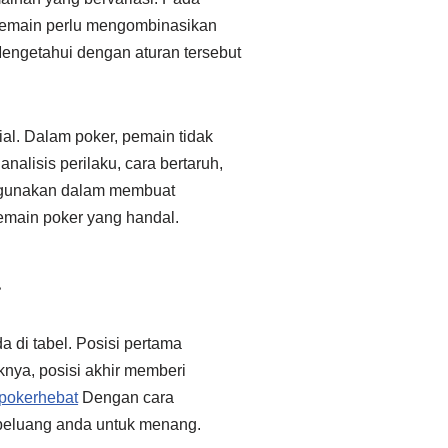
. Pemain perlu mengombinasikan
engetahui dengan aturan tersebut
l. Dalam poker, pemain tidak
nalisis perilaku, cara bertaruh,
digunakan dalam membuat
emain poker yang handal.
a
 di tabel. Posisi pertama
knya, posisi akhir memberi
pokerhebat
Dengan cara
peluang anda untuk menang.