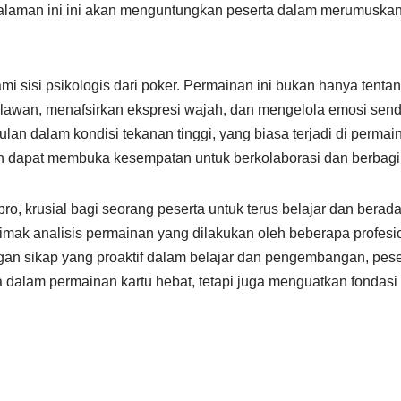
alaman ini ini akan menguntungkan peserta dalam merumuskan
 sisi psikologis dari poker. Permainan ini bukan hanya tenta
lawan, menafsirkan ekspresi wajah, dan mengelola emosi sendir
 dalam kondisi tekanan tinggi, yang biasa terjadi di permainan 
ain dapat membuka kesempatan untuk berkolaborasi dan berbagi 
pro, krusial bagi seorang peserta untuk terus belajar dan berad
k analisis permainan yang dilakukan oleh beberapa profesiona
ngan sikap yang proaktif dalam belajar dan pengembangan, pese
dalam permainan kartu hebat, tetapi juga menguatkan fondasi k