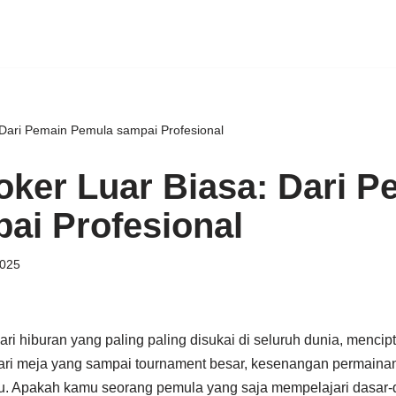
 Dari Pemain Pemula sampai Profesional
oker Luar Biasa: Dari P
ai Profesional
2025
dari hiburan yang paling paling disukai di seluruh dunia, menc
ri meja yang sampai tournament besar, kesenangan permainan p
ntu. Apakah kamu seorang pemula yang saja mempelajari dasar