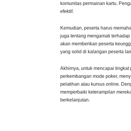
komunitas permainan kartu. Peng
efektif.
Kemudian, peserta harus memahami
juga tentang mengamati terhadap 
akan memberikan peserta keunggulan
yang solid di kalangan peserta l
Akhirnya, untuk mencapai tingkat 
perkembangan mode poker, menyima
pelatihan atau kursus online. De
memperbaiki keterampilan mereka 
berkelanjutan.