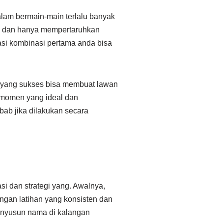
dalam bermain-main terlalu banyak
uh dan hanya mempertaruhkan
si kombinasi pertama anda bisa
an yang sukses bisa membuat lawan
 momen yang ideal dan
ebab jika dilakukan secara
i dan strategi yang. Awalnya,
ngan latihan yang konsisten dan
enyusun nama di kalangan