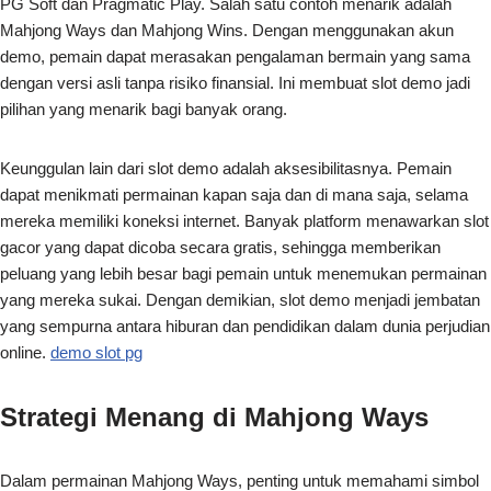
PG Soft dan Pragmatic Play. Salah satu contoh menarik adalah
Mahjong Ways dan Mahjong Wins. Dengan menggunakan akun
demo, pemain dapat merasakan pengalaman bermain yang sama
dengan versi asli tanpa risiko finansial. Ini membuat slot demo jadi
pilihan yang menarik bagi banyak orang.
Keunggulan lain dari slot demo adalah aksesibilitasnya. Pemain
dapat menikmati permainan kapan saja dan di mana saja, selama
mereka memiliki koneksi internet. Banyak platform menawarkan slot
gacor yang dapat dicoba secara gratis, sehingga memberikan
peluang yang lebih besar bagi pemain untuk menemukan permainan
yang mereka sukai. Dengan demikian, slot demo menjadi jembatan
yang sempurna antara hiburan dan pendidikan dalam dunia perjudian
online.
demo slot pg
Strategi Menang di Mahjong Ways
Dalam permainan Mahjong Ways, penting untuk memahami simbol