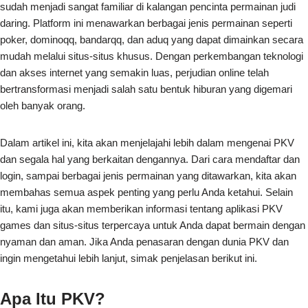
sudah menjadi sangat familiar di kalangan pencinta permainan judi
daring. Platform ini menawarkan berbagai jenis permainan seperti
poker, dominoqq, bandarqq, dan aduq yang dapat dimainkan secara
mudah melalui situs-situs khusus. Dengan perkembangan teknologi
dan akses internet yang semakin luas, perjudian online telah
bertransformasi menjadi salah satu bentuk hiburan yang digemari
oleh banyak orang.
Dalam artikel ini, kita akan menjelajahi lebih dalam mengenai PKV
dan segala hal yang berkaitan dengannya. Dari cara mendaftar dan
login, sampai berbagai jenis permainan yang ditawarkan, kita akan
membahas semua aspek penting yang perlu Anda ketahui. Selain
itu, kami juga akan memberikan informasi tentang aplikasi PKV
games dan situs-situs terpercaya untuk Anda dapat bermain dengan
nyaman dan aman. Jika Anda penasaran dengan dunia PKV dan
ingin mengetahui lebih lanjut, simak penjelasan berikut ini.
Apa Itu PKV?