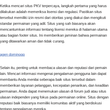
Ketika mencari situs PKV terpercaya, langkah pertama yang harus
dilakukan adalah memeriksa lisensi dan regulasi. Pastikan situs
tersebut memiliki izin resmi dari otoritas yang diakui dan mengikuti
standar permainan yang adil. Situs yang sah biasanya akan
mencantumkan informasi tentang lisensi mereka di halaman utama
atau bagian footer situs. Ini memberikan jaminan bahwa permainan
yang ditawarkan aman dan tidak curang.
agen dominoqq
Selain itu, penting untuk membaca ulasan dan reputasi dari pemain
lain. Mencari informasi mengenai pengalaman pengguna lain dapat
membantu Anda menilai seberapa baik situs tersebut dalam
memberikan layanan pelanggan, kecepatan penarikan, dan keadilan
permainan. Anda dapat menemukan ulasan di forum judi atau situs
ulasan independen yang fokus pada permainan online. Situs dengan
reputasi baik biasanya memiliki komunitas aktif yang berdiskusi
tentang pengalaman mereka.