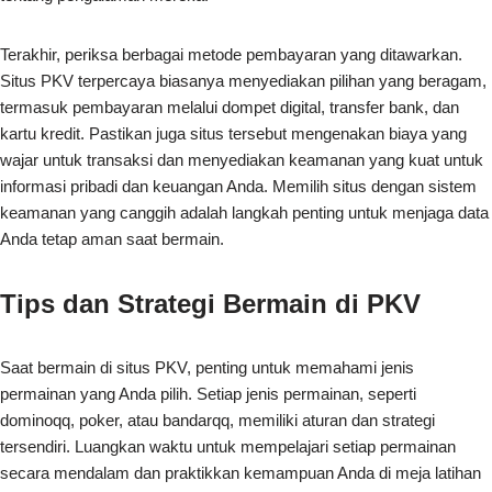
Terakhir, periksa berbagai metode pembayaran yang ditawarkan.
Situs PKV terpercaya biasanya menyediakan pilihan yang beragam,
termasuk pembayaran melalui dompet digital, transfer bank, dan
kartu kredit. Pastikan juga situs tersebut mengenakan biaya yang
wajar untuk transaksi dan menyediakan keamanan yang kuat untuk
informasi pribadi dan keuangan Anda. Memilih situs dengan sistem
keamanan yang canggih adalah langkah penting untuk menjaga data
Anda tetap aman saat bermain.
Tips dan Strategi Bermain di PKV
Saat bermain di situs PKV, penting untuk memahami jenis
permainan yang Anda pilih. Setiap jenis permainan, seperti
dominoqq, poker, atau bandarqq, memiliki aturan dan strategi
tersendiri. Luangkan waktu untuk mempelajari setiap permainan
secara mendalam dan praktikkan kemampuan Anda di meja latihan