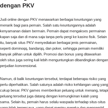
dengan PKV
Judi online dengan PKV menawarkan berbagai keuntungan yang
menarik bagi para pemain. Salah satu keuntungannya adalah
kenyamanan dalam bermain. Pemain dapat mengakses permainan
kapan saja dan di mana saja tanpa perlu pergi ke kasino fisik. Selain
itu, banyak situs PKV menyediakan berbagai jenis permainan,
seperti dominoqq, bandarqq, dan poker, sehingga pemain memiliki
banyak pilihan untuk dipilih. Promosi dan bonus yang ditawarkan
oleh situs juga sering kali lebih menguntungkan dibandingkan dengan
perjudian konvensional.
Namun, di balik keuntungan tersebut, terdapat beberapa risiko yang
perlu diperhatikan. Salah satunya adalah risiko kehilangan uang yang
cukup besar. PKV games memberikan peluang untuk menang, tetapi
peluang tersebut juga datang dengan kemungkinan kalah yang
sama. Selain itu, pemain harus selalu waspada terhadap situs-situs
yang tidak terpercaya, yang dapat menipu mereka dan mengambil