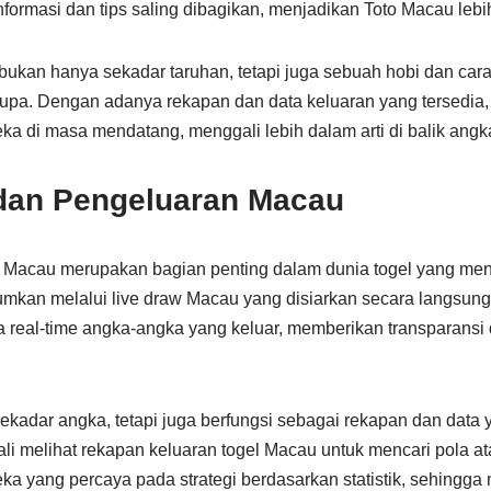
formasi dan tips saling dibagikan, menjadikan Toto Macau lebi
ukan hanya sekadar taruhan, tetapi juga sebuah hobi dan car
serupa. Dengan adanya rekapan dan data keluaran yang tersedia
a di masa mendatang, menggali lebih dalam arti di balik angk
dan Pengeluaran Macau
 Macau merupakan bagian penting dalam dunia togel yang men
mumkan melalui live draw Macau yang disiarkan secara langsun
 real-time angka-angka yang keluar, memberikan transparansi
kadar angka, tetapi juga berfungsi sebagai rekapan dan data y
li melihat rekapan keluaran togel Macau untuk mencari pola 
eka yang percaya pada strategi berdasarkan statistik, sehing