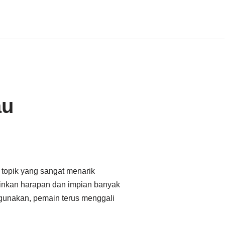
au
 topik yang sangat menarik
inkan harapan dan impian banyak
gunakan, pemain terus menggali