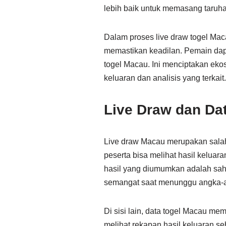
lebih baik untuk memasang taruhan
Dalam proses live draw togel Mac
memastikan keadilan. Pemain dapa
togel Macau. Ini menciptakan ekos
keluaran dan analisis yang terkait
Live Draw dan Da
Live draw Macau merupakan salah
peserta bisa melihat hasil kelua
hasil yang diumumkan adalah sah 
semangat saat menunggu angka-
Di sisi lain, data togel Macau 
melihat rekapan hasil keluaran se