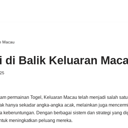
an Macau
i di Balik Keluaran Mac
025
lam permainan Togel, Keluaran Macau telah menjadi salah satu
dak hanya sekadar angka-angka acak, melainkan juga mencerm
 keberuntungan. Dengan berbagai sistem dan strategi yang di
ntuk meningkatkan peluang mereka.