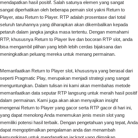
mendapatkan hasil positif. Salah satunya elemen yang sangat
sangat diperhatikan oleh beberapa pemain slot yakni Return to
Player, atau Return to Player. RTP adalah prosentase dari total
seluruh taruhannya yang diharapkan akan dikembalikan kepada
petaruh dalam jangka jangka masa tertentu. Dengan memahami
RTP, khususnya Return to Player live dan bocoran RTP slot, anda
bisa mengambil pilihan yang lebih lebih cerdas bijaksana dan
meningkatkan peluang mereka untuk menang permainan.
Memanfaatkan Return to Player slot, khususnya yang berasal dari
seperti Pragmatic Play, merupakan menjadi strategi yang sangat
menguntungkan. Dalam tulisan ini kami akan membahas metode
memanfaatkan data seputar RTP langsung untuk meraih hasil positif
dalam permainan. Kami juga akan akan menyajikan insight
mengenai Return to Player yang gacor serta RTP gacor di hari ini,
yang dapat menolong Anda menemukan jenis mesin slot yang
memiliki potensi hasil terbaik. Dengan pengetahuan yang tepat, Anda
dapat mengoptimalkan pengalaman anda dan menambah
kemungkinan untuk mendapatkan jackpot yang diimpikan.