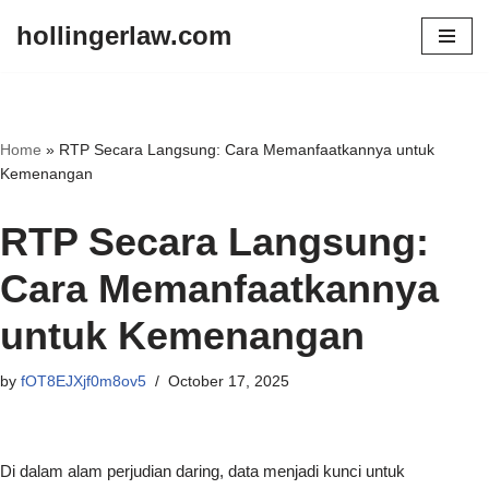
hollingerlaw.com
Skip
to
content
Home
»
RTP Secara Langsung: Cara Memanfaatkannya untuk
Kemenangan
RTP Secara Langsung:
Cara Memanfaatkannya
untuk Kemenangan
by
fOT8EJXjf0m8ov5
October 17, 2025
Di dalam alam perjudian daring, data menjadi kunci untuk