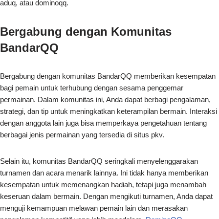
aduq, atau dominoqq.
Bergabung dengan Komunitas
BandarQQ
Bergabung dengan komunitas BandarQQ memberikan kesempatan
bagi pemain untuk terhubung dengan sesama penggemar
permainan. Dalam komunitas ini, Anda dapat berbagi pengalaman,
strategi, dan tip untuk meningkatkan keterampilan bermain. Interaksi
dengan anggota lain juga bisa memperkaya pengetahuan tentang
berbagai jenis permainan yang tersedia di situs pkv.
Selain itu, komunitas BandarQQ seringkali menyelenggarakan
turnamen dan acara menarik lainnya. Ini tidak hanya memberikan
kesempatan untuk memenangkan hadiah, tetapi juga menambah
keseruan dalam bermain. Dengan mengikuti turnamen, Anda dapat
menguji kemampuan melawan pemain lain dan merasakan