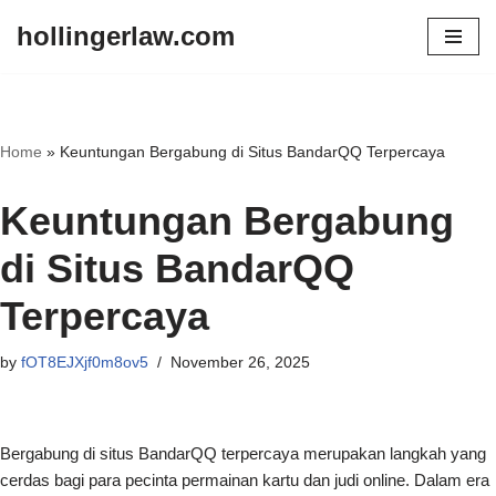
hollingerlaw.com
Skip
to
content
Home
»
Keuntungan Bergabung di Situs BandarQQ Terpercaya
Keuntungan Bergabung
di Situs BandarQQ
Terpercaya
by
fOT8EJXjf0m8ov5
November 26, 2025
Bergabung di situs BandarQQ terpercaya merupakan langkah yang
cerdas bagi para pecinta permainan kartu dan judi online. Dalam era