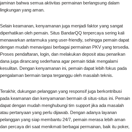
jaminan bahwa semua aktivitas permainan berlangsung dalam
lingkungan yang aman.
Selain keamanan, kenyamanan juga menjadi faktor yang sangat
diperhatikan oleh pemain. Situs BandarQQ terpercaya sering kali
menawarkan antarmuka yang user-friendly, sehingga pemain dapat
dengan mudah menavigasi berbagai permainan PKV yang tersedia.
Proses pendaftaran, login, dan melakukan deposit atau penarikan
dana juga dirancang sederhana agar pemain tidak mengalami
kesulitan. Dengan kenyamanan ini, pemain dapat lebih fokus pada
pengalaman bermain tanpa terganggu oleh masalah teknis.
Terakhir, dukungan pelanggan yang responsif juga berkontribusi
pada keamanan dan kenyamanan bermain di situs-situs ini. Pemain
dapat dengan mudah menghubungi tim support jika ada masalah
atau pertanyaan yang perlu dijawab. Dengan adanya layanan
pelanggan yang siap membantu 24/7, pemain merasa lebih aman
dan percaya diri saat menikmati berbagai permainan, baik itu poker,