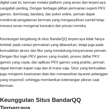
digital saat ini, bermain melalui platform yang aman dan terpercaya
sangatlah penting. Dengan berbagai pilihan permainan seperti PKV
games, dominoqq, bandarq, dan poker online, pemain dapat
menikmati pengalaman bermain yang mengasyikkan sambil tetap
merasa aman mengenai transaksi dan privasi mereka.
Keuntungan bergabung di situs BandarQQ terpercaya tidak hanya
terletak pada variasi permainan yang ditawarkan, tetapi juga pada
kemudahan akses dan fitur yang mendukung kenyamanan pemain.
Dengan fitur login PKV games yang mudah, proses daftar PKV
games yang cepat, dan aplikasi PKV games yang praktis, pemain
dapat bermain kapan saja dan di mana saja. Situs yang berkualitas
juga menjamin keamanan data dan menawarkan layanan pelanggan
yang responsif, sehingga memberikan ketenangan pikiran saat
bermain.
Keunggulan Situs BandarQQ
Terpercaya