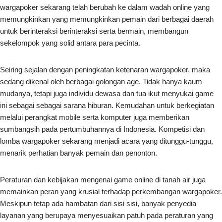
wargapoker sekarang telah berubah ke dalam wadah online yang
memungkinkan yang memungkinkan pemain dari berbagai daerah
untuk berinteraksi berinteraksi serta bermain, membangun
sekelompok yang solid antara para pecinta.
Seiring sejalan dengan peningkatan ketenaran wargapoker, maka
sedang dikenal oleh berbagai golongan age. Tidak hanya kaum
mudanya, tetapi juga individu dewasa dan tua ikut menyukai game
ini sebagai sebagai sarana hiburan. Kemudahan untuk berkegiatan
melalui perangkat mobile serta komputer juga memberikan
sumbangsih pada pertumbuhannya di Indonesia. Kompetisi dan
lomba wargapoker sekarang menjadi acara yang ditunggu-tunggu,
menarik perhatian banyak pemain dan penonton.
Peraturan dan kebijakan mengenai game online di tanah air juga
memainkan peran yang krusial terhadap perkembangan wargapoker.
Meskipun tetap ada hambatan dari sisi sisi, banyak penyedia
layanan yang berupaya menyesuaikan patuh pada peraturan yang