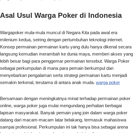
Asal Usul Warga Poker di Indonesia
Wargapoker mula-mula muncul di Negara Kita pada awal era
milenium kedua, seiring dengan pertumbuhan teknologi internet.
Konsep permainan permainan kartu yang dulu hanya dikenal secara
langsung kemudian merambah ke dunia maya, memberi akses yang
lebih besar bagi para penggemar permainan tersebut. Warga Poker
sebagai perkumpulan di mana para pemain berkumpul dan
menyebarkan pengalaman serta strategi permainan kartu menjadi
semakin terkenal, terutama di antara anak muda.
warga poker
Bersamaan dengan meningkatnya minat terhadap permainan poker
online, warga poker juga mulai mengundang perhatian berbagai
lapisan masyarakat. Banyak pemain yang join dalam warga poker
datang dari macam-macam latar belakang, termasuk mahasiswa
sampai profesional. Perkumpulan ini tak hanya bisa sebagai arena