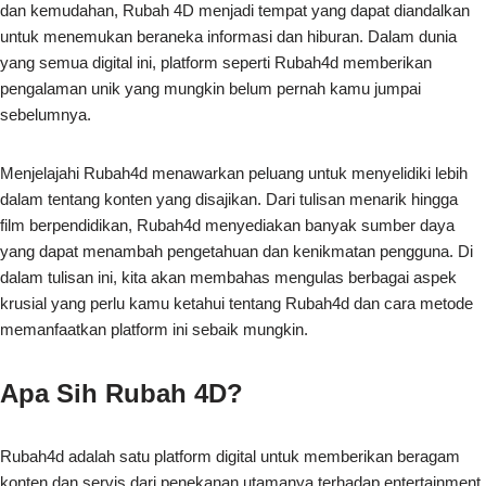
dan kemudahan, Rubah 4D menjadi tempat yang dapat diandalkan
untuk menemukan beraneka informasi dan hiburan. Dalam dunia
yang semua digital ini, platform seperti Rubah4d memberikan
pengalaman unik yang mungkin belum pernah kamu jumpai
sebelumnya.
Menjelajahi Rubah4d menawarkan peluang untuk menyelidiki lebih
dalam tentang konten yang disajikan. Dari tulisan menarik hingga
film berpendidikan, Rubah4d menyediakan banyak sumber daya
yang dapat menambah pengetahuan dan kenikmatan pengguna. Di
dalam tulisan ini, kita akan membahas mengulas berbagai aspek
krusial yang perlu kamu ketahui tentang Rubah4d dan cara metode
memanfaatkan platform ini sebaik mungkin.
Apa Sih Rubah 4D?
Rubah4d adalah satu platform digital untuk memberikan beragam
konten dan servis dari penekanan utamanya terhadap entertainment