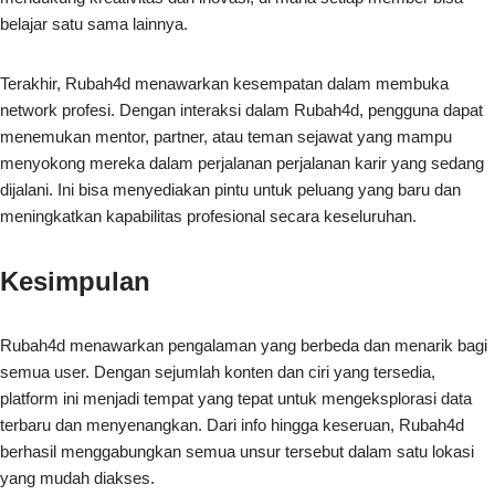
belajar satu sama lainnya.
Terakhir, Rubah4d menawarkan kesempatan dalam membuka
network profesi. Dengan interaksi dalam Rubah4d, pengguna dapat
menemukan mentor, partner, atau teman sejawat yang mampu
menyokong mereka dalam perjalanan perjalanan karir yang sedang
dijalani. Ini bisa menyediakan pintu untuk peluang yang baru dan
meningkatkan kapabilitas profesional secara keseluruhan.
Kesimpulan
Rubah4d menawarkan pengalaman yang berbeda dan menarik bagi
semua user. Dengan sejumlah konten dan ciri yang tersedia,
platform ini menjadi tempat yang tepat untuk mengeksplorasi data
terbaru dan menyenangkan. Dari info hingga keseruan, Rubah4d
berhasil menggabungkan semua unsur tersebut dalam satu lokasi
yang mudah diakses.