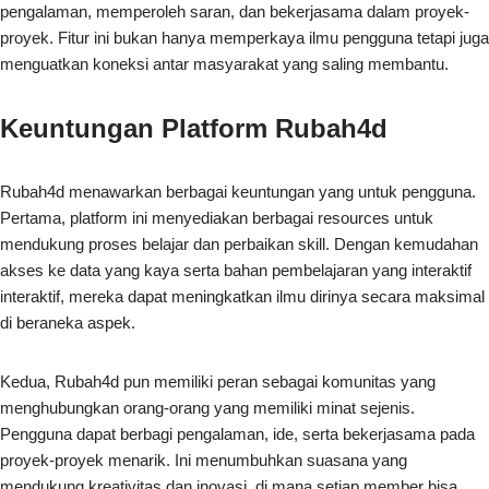
pengalaman, memperoleh saran, dan bekerjasama dalam proyek-
proyek. Fitur ini bukan hanya memperkaya ilmu pengguna tetapi juga
menguatkan koneksi antar masyarakat yang saling membantu.
Keuntungan Platform Rubah4d
Rubah4d menawarkan berbagai keuntungan yang untuk pengguna.
Pertama, platform ini menyediakan berbagai resources untuk
mendukung proses belajar dan perbaikan skill. Dengan kemudahan
akses ke data yang kaya serta bahan pembelajaran yang interaktif
interaktif, mereka dapat meningkatkan ilmu dirinya secara maksimal
di beraneka aspek.
Kedua, Rubah4d pun memiliki peran sebagai komunitas yang
menghubungkan orang-orang yang memiliki minat sejenis.
Pengguna dapat berbagi pengalaman, ide, serta bekerjasama pada
proyek-proyek menarik. Ini menumbuhkan suasana yang
mendukung kreativitas dan inovasi, di mana setiap member bisa