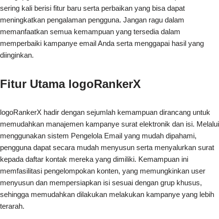
sering kali berisi fitur baru serta perbaikan yang bisa dapat
meningkatkan pengalaman pengguna. Jangan ragu dalam
memanfaatkan semua kemampuan yang tersedia dalam
memperbaiki kampanye email Anda serta menggapai hasil yang
diinginkan.
Fitur Utama logoRankerX
logoRankerX hadir dengan sejumlah kemampuan dirancang untuk
memudahkan manajemen kampanye surat elektronik dan isi. Melalui
menggunakan sistem Pengelola Email yang mudah dipahami,
pengguna dapat secara mudah menyusun serta menyalurkan surat
kepada daftar kontak mereka yang dimiliki. Kemampuan ini
memfasilitasi pengelompokan konten, yang memungkinkan user
menyusun dan mempersiapkan isi sesuai dengan grup khusus,
sehingga memudahkan dilakukan melakukan kampanye yang lebih
terarah.