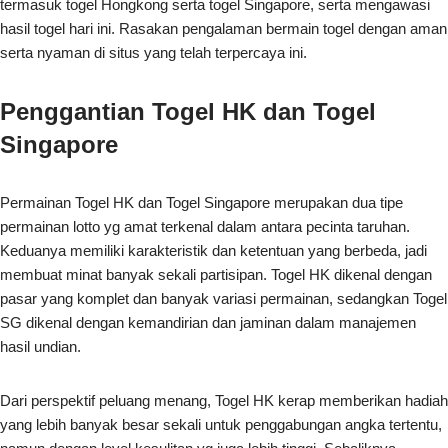
termasuk togel Hongkong serta togel Singapore, serta mengawasi
hasil togel hari ini. Rasakan pengalaman bermain togel dengan aman
serta nyaman di situs yang telah terpercaya ini.
Penggantian Togel HK dan Togel
Singapore
Permainan Togel HK dan Togel Singapore merupakan dua tipe
permainan lotto yg amat terkenal dalam antara pecinta taruhan.
Keduanya memiliki karakteristik dan ketentuan yang berbeda, jadi
membuat minat banyak sekali partisipan. Togel HK dikenal dengan
pasar yang komplet dan banyak variasi permainan, sedangkan Togel
SG dikenal dengan kemandirian dan jaminan dalam manajemen
hasil undian.
Dari perspektif peluang menang, Togel HK kerap memberikan hadiah
yang lebih banyak besar sekali untuk penggabungan angka tertentu,