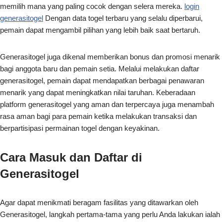
memilih mana yang paling cocok dengan selera mereka.
login
generasitogel
Dengan data togel terbaru yang selalu diperbarui,
pemain dapat mengambil pilihan yang lebih baik saat bertaruh.
Generasitogel juga dikenal memberikan bonus dan promosi menarik
bagi anggota baru dan pemain setia. Melalui melakukan daftar
generasitogel, pemain dapat mendapatkan berbagai penawaran
menarik yang dapat meningkatkan nilai taruhan. Keberadaan
platform generasitogel yang aman dan terpercaya juga menambah
rasa aman bagi para pemain ketika melakukan transaksi dan
berpartisipasi permainan togel dengan keyakinan.
Cara Masuk dan Daftar di
Generasitogel
Agar dapat menikmati beragam fasilitas yang ditawarkan oleh
Generasitogel, langkah pertama-tama yang perlu Anda lakukan ialah