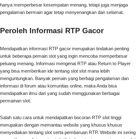
hanya memperbesar kesempatan menang, tetapi juga menjaga
pengalaman bermain agar tetap menyenangkan dan selamat.
Peroleh Informasi RTP Gacor
Mendapatkan informasi RTP gacor merupakan tindakan penting
untuk beberapa pemain slot yang ingin mencoba memperbesar
peluang menang. Informasi mengenai RTP atau Return to Player
yang bisa memberikan ide tentang slot slot mana lebih
menguntungkan. Banyak pemain yang berbagi pengalaman dan
informasi di forum atau komunitas online, maka Anda bisa
mendapatkan ilmu dari yang sudah menggunakan berbagai
permainan slot.
Salah satu cara untuk mendapatkan bocoran RTP slot tinggi
merupakan dengan memantau website yang khusus khusus
menyediakan tentang slot serta pembaruan RTP. Website ini sering