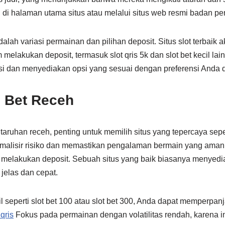
 di halaman utama situs atau melalui situs web resmi badan pe
adalah variasi permainan dan pilihan deposit. Situs slot terbai
m melakukan deposit, termasuk slot qris 5k dan slot bet kecil la
i dan menyediakan opsi yang sesuai dengan preferensi Anda d
S Bet Receh
aruhan receh, penting untuk memilih situs yang tepercaya sep
imalisir risiko dan memastikan pengalaman bermain yang aman
um melakukan deposit. Sebuah situs yang baik biasanya menyed
jelas dan cepat.
l seperti slot bet 100 atau slot bet 300, Anda dapat memperpa
 qris
Fokus pada permainan dengan volatilitas rendah, karena 