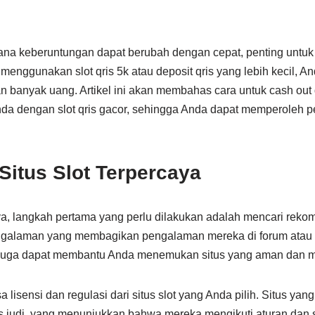
mana keberuntungan dapat berubah dengan cepat, penting unt
enggunakan slot qris 5k atau deposit qris yang lebih kecil, A
 banyak uang. Artikel ini akan membahas cara untuk cash out d
a dengan slot qris gacor, sehingga Anda dapat memperoleh 
Situs Slot Terpercaya
aya, langkah pertama yang perlu dilakukan adalah mencari reko
galaman yang membagikan pengalaman mereka di forum atau m
 juga dapat membantu Anda menemukan situs yang aman dan mem
a lisensi dan regulasi dari situs slot yang Anda pilih. Situs ya
s judi, yang menunjukkan bahwa mereka mengikuti aturan dan 