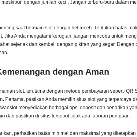
meskipun dengan jumlah kecil. Jangan terburu-buru dalam men
penting saat bermain slot dengan bet receh. Tentukan batas m
but. Jika Anda mengalami kerugian, jangan mencoba untuk men
tirahat sejenak dan kembali dengan pikiran yang segar. Dengan 
nan.
 Kemenangan dengan Aman
mainan slot, terutama dengan metode pembayaran seperti QRI
 Pertama, pastikan Anda memilih situs slot yang terpercaya da
Kawanslot menyediakan berbagai opsi deposit dan penarikan 
n dan pastikan di situs tersebut tidak ada laporan penipuan.
ikan, perhatikan batas minimal dan maksimal yang ditetapkan o