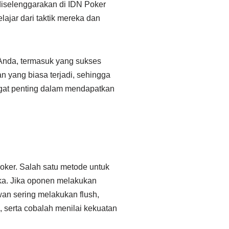
 diselenggarakan di IDN Poker
ajar dari taktik mereka dan
 Anda, termasuk yang sukses
n yang biasa terjadi, sehingga
ngat penting dalam mendapatkan
ker. Salah satu metode untuk
ka. Jika oponen melakukan
wan sering melakukan flush,
, serta cobalah menilai kekuatan