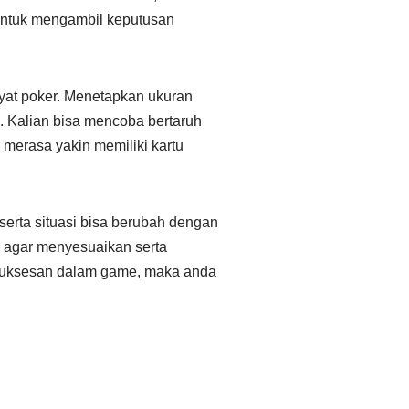
 untuk mengambil keputusan
kyat poker. Menetapkan ukuran
. Kalian bisa mencoba bertaruh
 merasa yakin memiliki kartu
serta situasi bisa berubah dengan
ri agar menyesuaikan serta
kesuksesan dalam game, maka anda