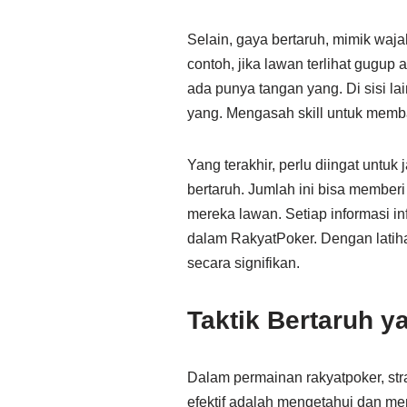
Selain, gaya bertaruh, mimik waj
contoh, jika lawan terlihat gugup
ada punya tangan yang. Di sisi l
yang. Mengasah skill untuk memb
Yang terakhir, perlu diingat untu
bertaruh. Jumlah ini bisa member
mereka lawan. Setiap informasi in
dalam RakyatPoker. Dengan lati
secara signifikan.
Taktik Bertaruh ya
Dalam permainan rakyatpoker, st
efektif adalah mengetahui dan m