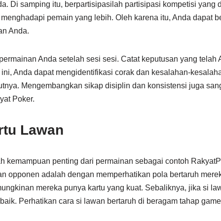
 Di samping itu, berpartisipasilah partisipasi kompetisi yang
enghadapi pemain yang lebih. Oleh karena itu, Anda dapat bel
an Anda.
 permainan Anda setelah sesi sesi. Catat keputusan yang telah
ni, Anda dapat mengidentifikasi corak dan kesalahan-kesalaha
kutnya. Mengembangkan sikap disiplin dan konsistensi juga sa
at Poker.
rtu Lawan
 kemampuan penting dari permainan sebagai contoh RakyatPo
an opponen adalah dengan memperhatikan pola bertaruh mere
ungkinan mereka punya kartu yang kuat. Sebaliknya, jika si la
baik. Perhatikan cara si lawan bertaruh di beragam tahap game