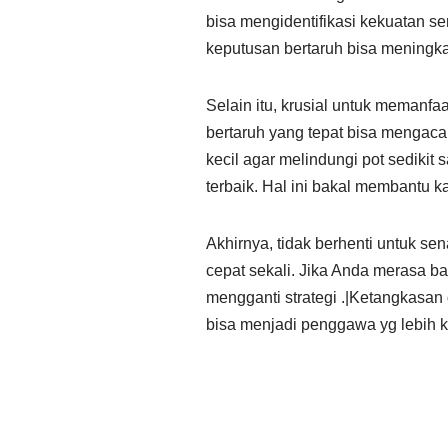
bisa mengidentifikasi kekuatan s
keputusan bertaruh bisa mening
Selain itu, krusial untuk memanf
bertaruh yang tepat bisa mengac
kecil agar melindungi pot sediki
terbaik. Hal ini bakal membantu k
Akhirnya, tidak berhenti untuk se
cepat sekali. Jika Anda merasa ba
mengganti strategi .|Ketangkasa
bisa menjadi penggawa yg lebih k