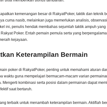
ker bisa memberikan bonus tambahan.
dapatkan kemenangan besar di RakyatPoker, taktik dan teknik 
ya cuma nasib, melainkan juga memerlukan analisis, observasi
kel ini, penulis hendak membahas sejumlah taktik ampuh yan
Rakyat Poker. Entah pemain pemula serta yang berpengalaman
eraih kejayaan.
atkan Keterampilan Bermain
 poker di RakyatPoker, penting untuk memahami aturan dan 
pa waktu guna mempelajari bermacam-macam varian permainan p
. Mengerti kombinasi serta posisi dalam permainan dapat me
ktif saat bertaruh.
yang terbaik untuk menambah keterampilan bermain. Aktiflah be