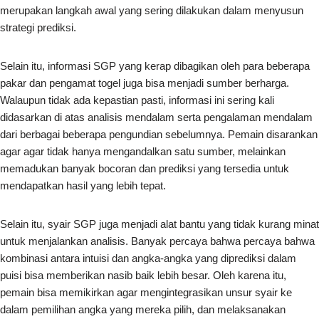
merupakan langkah awal yang sering dilakukan dalam menyusun
strategi prediksi.
Selain itu, informasi SGP yang kerap dibagikan oleh para beberapa
pakar dan pengamat togel juga bisa menjadi sumber berharga.
Walaupun tidak ada kepastian pasti, informasi ini sering kali
didasarkan di atas analisis mendalam serta pengalaman mendalam
dari berbagai beberapa pengundian sebelumnya. Pemain disarankan
agar agar tidak hanya mengandalkan satu sumber, melainkan
memadukan banyak bocoran dan prediksi yang tersedia untuk
mendapatkan hasil yang lebih tepat.
Selain itu, syair SGP juga menjadi alat bantu yang tidak kurang minat
untuk menjalankan analisis. Banyak percaya bahwa percaya bahwa
kombinasi antara intuisi dan angka-angka yang diprediksi dalam
puisi bisa memberikan nasib baik lebih besar. Oleh karena itu,
pemain bisa memikirkan agar mengintegrasikan unsur syair ke
dalam pemilihan angka yang mereka pilih, dan melaksanakan