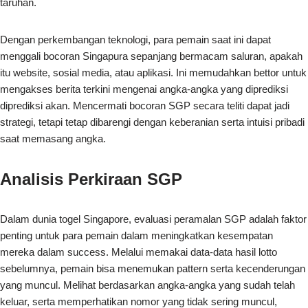
taruhan.
Dengan perkembangan teknologi, para pemain saat ini dapat
menggali bocoran Singapura sepanjang bermacam saluran, apakah
itu website, sosial media, atau aplikasi. Ini memudahkan bettor untuk
mengakses berita terkini mengenai angka-angka yang diprediksi
diprediksi akan. Mencermati bocoran SGP secara teliti dapat jadi
strategi, tetapi tetap dibarengi dengan keberanian serta intuisi pribadi
saat memasang angka.
Analisis Perkiraan SGP
Dalam dunia togel Singapore, evaluasi peramalan SGP adalah faktor
penting untuk para pemain dalam meningkatkan kesempatan
mereka dalam success. Melalui memakai data-data hasil lotto
sebelumnya, pemain bisa menemukan pattern serta kecenderungan
yang muncul. Melihat berdasarkan angka-angka yang sudah telah
keluar, serta memperhatikan nomor yang tidak sering muncul,