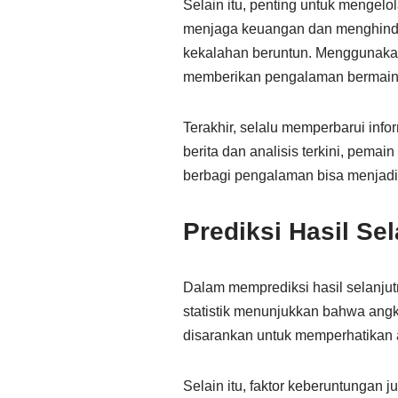
Selain itu, penting untuk mengel
menjaga keuangan dan menghindar
kekalahan beruntun. Menggunakan
memberikan pengalaman bermain
Terakhir, selalu memperbarui inf
berita dan analisis terkini, pema
berbagi pengalaman bisa menjadi
Prediksi Hasil Se
Dalam memprediksi hasil selanjut
statistik menunjukkan bahwa angk
disarankan untuk memperhatikan 
Selain itu, faktor keberuntungan 