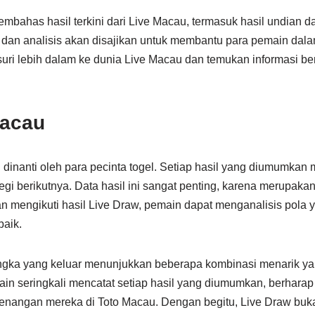
mbahas hasil terkini dari Live Macau, termasuk hasil undian d
a dan analisis akan disajikan untuk membantu para pemain d
usuri lebih dalam ke dunia Live Macau dan temukan informasi be
Macau
u dinanti oleh para pecinta togel. Setiap hasil yang diumumka
gi berikutnya. Data hasil ini sangat penting, karena merupaka
n mengikuti hasil Live Draw, pemain dapat menganalisis pola
baik.
angka yang keluar menunjukkan beberapa kombinasi menarik y
ain seringkali mencatat setiap hasil yang diumumkan, berhar
nangan mereka di Toto Macau. Dengan begitu, Live Draw bukan