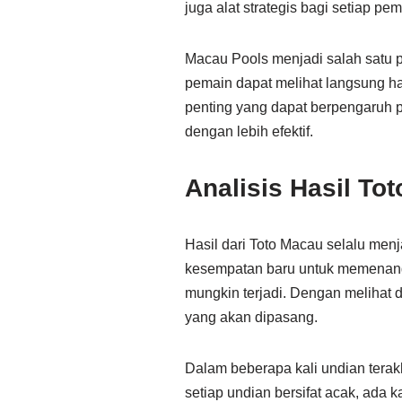
juga alat strategis bagi setiap pem
Macau Pools menjadi salah satu 
pemain dapat melihat langsung ha
penting yang dapat berpengaruh 
dengan lebih efektif.
Analisis Hasil To
Hasil dari Toto Macau selalu men
kesempatan baru untuk memenangka
mungkin terjadi. Dengan melihat
yang akan dipasang.
Dalam beberapa kali undian terakh
setiap undian bersifat acak, ada