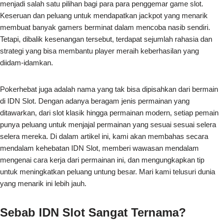
menjadi salah satu pilihan bagi para para penggemar game slot.
Keseruan dan peluang untuk mendapatkan jackpot yang menarik
membuat banyak gamers berminat dalam mencoba nasib sendiri.
Tetapi, dibalik kesenangan tersebut, terdapat sejumlah rahasia dan
strategi yang bisa membantu player meraih keberhasilan yang
diidam-idamkan.
Pokerhebat juga adalah nama yang tak bisa dipisahkan dari bermain
di IDN Slot. Dengan adanya beragam jenis permainan yang
ditawarkan, dari slot klasik hingga permainan modern, setiap pemain
punya peluang untuk menjajal permainan yang sesuai sesuai selera
selera mereka. Di dalam artikel ini, kami akan membahas secara
mendalam kehebatan IDN Slot, memberi wawasan mendalam
mengenai cara kerja dari permainan ini, dan mengungkapkan tip
untuk meningkatkan peluang untung besar. Mari kami telusuri dunia
yang menarik ini lebih jauh.
Sebab IDN Slot Sangat Ternama?