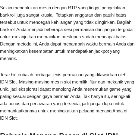
Selain menentukan mesin dengan RTP yang tinggi, pengelolaan
bankroll juga sangat krusial. Tetapkan anggaran dan patuhi batas
tersebut untuk mencegah kehilangan yang tidak diinginkan. Bagilah
bankroll Anda menjadi beberapa sesi permainan dan jangan tergoda
untuk melanjutkan memainkan meskipun sudah mencapai batas.
Dengan metode ini, Anda dapat menambah waktu bermain Anda dan
meningkatkan kesempatan untuk mendapatkan jackpot yang
menarik.
Terakhir, cobalah berbagai jenis permainan yang ditawarkan oleh
IDN Slot. Masing-masing mesin slot memiliki fitur dan mekanik yang
unik, jadi eksplorasi dapat menolong Anda menemukan game yang
paling sesuai dengan gaya bermain Anda. Tak hanya itu, seringkali
ada bonus dan penawaran yang tersedia, jadi jangan lupa untuk
memanfaatkannya untuk meningkatkan peluang menang Anda di
IDN Slot.