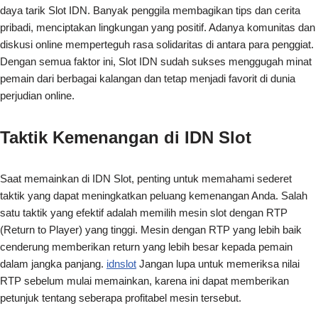
daya tarik Slot IDN. Banyak penggila membagikan tips dan cerita
pribadi, menciptakan lingkungan yang positif. Adanya komunitas dan
diskusi online memperteguh rasa solidaritas di antara para penggiat.
Dengan semua faktor ini, Slot IDN sudah sukses menggugah minat
pemain dari berbagai kalangan dan tetap menjadi favorit di dunia
perjudian online.
Taktik Kemenangan di IDN Slot
Saat memainkan di IDN Slot, penting untuk memahami sederet
taktik yang dapat meningkatkan peluang kemenangan Anda. Salah
satu taktik yang efektif adalah memilih mesin slot dengan RTP
(Return to Player) yang tinggi. Mesin dengan RTP yang lebih baik
cenderung memberikan return yang lebih besar kepada pemain
dalam jangka panjang.
idnslot
Jangan lupa untuk memeriksa nilai
RTP sebelum mulai memainkan, karena ini dapat memberikan
petunjuk tentang seberapa profitabel mesin tersebut.