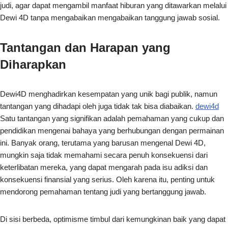
judi, agar dapat mengambil manfaat hiburan yang ditawarkan melalui
Dewi 4D tanpa mengabaikan mengabaikan tanggung jawab sosial.
Tantangan dan Harapan yang
Diharapkan
Dewi4D menghadirkan kesempatan yang unik bagi publik, namun
tantangan yang dihadapi oleh juga tidak tak bisa diabaikan.
dewi4d
Satu tantangan yang signifikan adalah pemahaman yang cukup dan
pendidikan mengenai bahaya yang berhubungan dengan permainan
ini. Banyak orang, terutama yang barusan mengenal Dewi 4D,
mungkin saja tidak memahami secara penuh konsekuensi dari
keterlibatan mereka, yang dapat mengarah pada isu adiksi dan
konsekuensi finansial yang serius. Oleh karena itu, penting untuk
mendorong pemahaman tentang judi yang bertanggung jawab.
Di sisi berbeda, optimisme timbul dari kemungkinan baik yang dapat