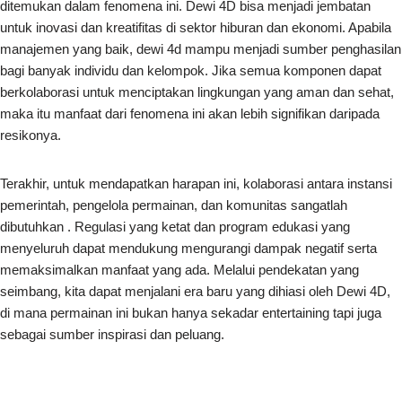
ditemukan dalam fenomena ini. Dewi 4D bisa menjadi jembatan
untuk inovasi dan kreatifitas di sektor hiburan dan ekonomi. Apabila
manajemen yang baik, dewi 4d mampu menjadi sumber penghasilan
bagi banyak individu dan kelompok. Jika semua komponen dapat
berkolaborasi untuk menciptakan lingkungan yang aman dan sehat,
maka itu manfaat dari fenomena ini akan lebih signifikan daripada
resikonya.
Terakhir, untuk mendapatkan harapan ini, kolaborasi antara instansi
pemerintah, pengelola permainan, dan komunitas sangatlah
dibutuhkan . Regulasi yang ketat dan program edukasi yang
menyeluruh dapat mendukung mengurangi dampak negatif serta
memaksimalkan manfaat yang ada. Melalui pendekatan yang
seimbang, kita dapat menjalani era baru yang dihiasi oleh Dewi 4D,
di mana permainan ini bukan hanya sekadar entertaining tapi juga
sebagai sumber inspirasi dan peluang.