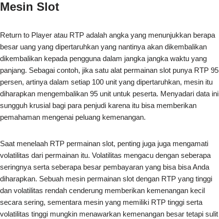
Mesin Slot
Return to Player atau RTP adalah angka yang menunjukkan berapa
besar uang yang dipertaruhkan yang nantinya akan dikembalikan
dikembalikan kepada pengguna dalam jangka jangka waktu yang
panjang. Sebagai contoh, jika satu alat permainan slot punya RTP 95
persen, artinya dalam setiap 100 unit yang dipertaruhkan, mesin itu
diharapkan mengembalikan 95 unit untuk peserta. Menyadari data ini
sungguh krusial bagi para penjudi karena itu bisa memberikan
pemahaman mengenai peluang kemenangan.
Saat menelaah RTP permainan slot, penting juga juga mengamati
volatilitas dari permainan itu. Volatilitas mengacu dengan seberapa
seringnya serta seberapa besar pembayaran yang bisa bisa Anda
diharapkan. Sebuah mesin permainan slot dengan RTP yang tinggi
dan volatilitas rendah cenderung memberikan kemenangan kecil
secara sering, sementara mesin yang memiliki RTP tinggi serta
volatilitas tinggi mungkin menawarkan kemenangan besar tetapi sulit