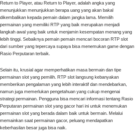
Return to Player, atau Return to Player, adalah angka yang
menunjukkan menunjukkan berapa uang yang akan bakal
dikembalikan kepada pemain dalam jangka lama. Memilih
permainan yang memiliki RTP yang baik merupakan menjadi
langkah awal yang baik untuk menjamin kesempatan menang yang
lebih tinggi. Sebaiknya pemain pemain mencari bocoran RTP slot
dari sumber yang tepercaya supaya bisa menemukan game dengan
Rasio Perputaran terbaik.
Selain itu, krusial agar memperhatikan masa bermain dan tipe
permainan slot yang pemilih. RTP slot langsung kebanyakan
memberikan pengalaman yang lebih interaktif dan mendebarkan,
namun juga memerlukan pengetahuan yang cukup mengenai
strategi permainan. Pengguna bisa mencari informasi tentang Rasio
Perputaran permainan slot yang gacor hari ini untuk menemukan
permainan slot yang berada dalam baik untuk bermain. Melalui
memainkan saat permainan gacor, peluang mendapatkan
keberhasilan besar juga bisa naik.