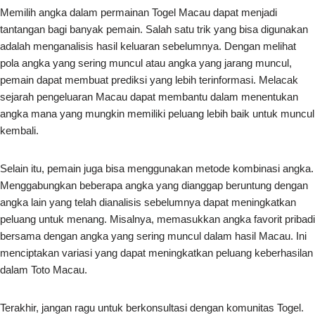
Memilih angka dalam permainan Togel Macau dapat menjadi
tantangan bagi banyak pemain. Salah satu trik yang bisa digunakan
adalah menganalisis hasil keluaran sebelumnya. Dengan melihat
pola angka yang sering muncul atau angka yang jarang muncul,
pemain dapat membuat prediksi yang lebih terinformasi. Melacak
sejarah pengeluaran Macau dapat membantu dalam menentukan
angka mana yang mungkin memiliki peluang lebih baik untuk muncul
kembali.
Selain itu, pemain juga bisa menggunakan metode kombinasi angka.
Menggabungkan beberapa angka yang dianggap beruntung dengan
angka lain yang telah dianalisis sebelumnya dapat meningkatkan
peluang untuk menang. Misalnya, memasukkan angka favorit pribadi
bersama dengan angka yang sering muncul dalam hasil Macau. Ini
menciptakan variasi yang dapat meningkatkan peluang keberhasilan
dalam Toto Macau.
Terakhir, jangan ragu untuk berkonsultasi dengan komunitas Togel.