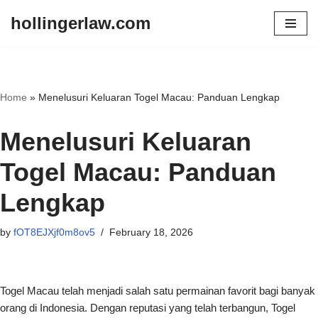
hollingerlaw.com
Skip
to
content
Home
»
Menelusuri Keluaran Togel Macau: Panduan Lengkap
Menelusuri Keluaran
Togel Macau: Panduan
Lengkap
by
fOT8EJXjf0m8ov5
February 18, 2026
Togel Macau telah menjadi salah satu permainan favorit bagi banyak
orang di Indonesia. Dengan reputasi yang telah terbangun, Togel