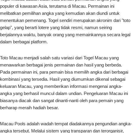
populer di kawasan Asia, terutama di Macau. Permainan ini
melibatkan pemilihan angka yang kemudian akan diundi untuk
menentukan pemenang. Togel sendiri merupakan akronim dari "toto
gelap", yang berarti lotere yang tidak resmi, namun seiring
berjalannya waktu, banyak orang yang memainkannya secara legal
dalam berbagai platform.
Toto Macau menjadi salah satu variasi dari Togel Macau yang
menawarkan berbagai jenis permainan dan hasil yang berbeda.
Pada permainan ini, para pemain bisa memilih angka dari berbagai
kombinasi yang tersedia. Hasil yang diumumkan dikenal sebagai
keluaran Macau, yang memberikan informasi mengenai angka-
angka yang berhasil muncul dalam undian. Pengeluaran Macau ini
biasanya diacak dan sangat dinanti-nanti oleh para pemain yang
berharap meraih hadiah besar.
Macau Pools adalah wadah tempat diadakannya pengundian angka-
angka tersebut. Melalui sistem yang transparan dan terorganisir,