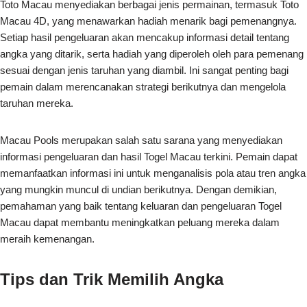
Toto Macau menyediakan berbagai jenis permainan, termasuk Toto
Macau 4D, yang menawarkan hadiah menarik bagi pemenangnya.
Setiap hasil pengeluaran akan mencakup informasi detail tentang
angka yang ditarik, serta hadiah yang diperoleh oleh para pemenang
sesuai dengan jenis taruhan yang diambil. Ini sangat penting bagi
pemain dalam merencanakan strategi berikutnya dan mengelola
taruhan mereka.
Macau Pools merupakan salah satu sarana yang menyediakan
informasi pengeluaran dan hasil Togel Macau terkini. Pemain dapat
memanfaatkan informasi ini untuk menganalisis pola atau tren angka
yang mungkin muncul di undian berikutnya. Dengan demikian,
pemahaman yang baik tentang keluaran dan pengeluaran Togel
Macau dapat membantu meningkatkan peluang mereka dalam
meraih kemenangan.
Tips dan Trik Memilih Angka