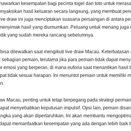
awarkan kesempatan bagi pecinta togel dan toto untuk meras
nyaksikan hasil keluaran secara langsung, yang membuat pen
 live draw ini juga menciptakan suasana persaingan di antara 
menyimak hasil yang diumumkan. Peluang untuk menang juga 
aktik yang sudah mereka rancang sebelumnya.
bisa dilewatkan saat mengikuti live draw Macau. Keterbatasan 
i sebagian pemain, terutama jika para pemain tidak dapat meny
ktor emosi yang berperan, di mana euforia saat menantikan hasil
t tidak sesuai harapan. Ini menuntut pemain untuk memiliki me
n.
draw Macau, penting untuk tetap berpegang pada strategi permain
apat menyebabkan keputusan impulsif. Opsi lain, pemain disa
 angka yang akan dipertaruhkan. Ini akan membantu mengoptim
n dapat memanfaatkan kesempatan yang ada dengan lebih baik 