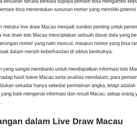
 keluaran secara berkala supaya pemain bisa mengambil kep
pemain bisa menentukan susunan nomor yang memiliki potensi 
 melalui live draw Macau menjadi sumber penting untuk pemina
a live draw toto Macau menciptakan sebuah dasar data yang b
nderungan nomor yang rutin muncul, maupun nomor yang bisa lam
aik dalam meraih keberhasilan di siklus berikutnya.
 yang sangat membantu untuk mendapatkan informasi toto Maca
hadap hasil lotere Macau serta analisis mendalam, para pema
ni bukan sekadar hanya sekedar permainan angka, tetapi adalah
 yang baik mengenai informasi dan result Macau, setiap oran
.
angan dalam Live Draw Macau