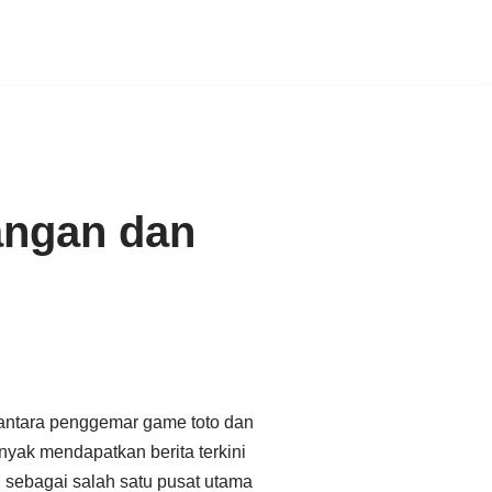
angan dan
 antara penggemar game toto dan
nyak mendapatkan berita terkini
l sebagai salah satu pusat utama