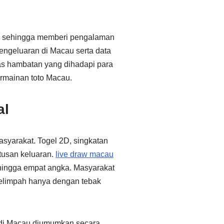
g, sehingga memberi pengalaman
ngeluaran di Macau serta data
s hambatan yang dihadapi para
rmainan toto Macau.
al
asyarakat. Togel 2D, singkatan
tusan keluaran.
live draw macau
 hingga empat angka. Masyarakat
melimpah hanya dengan tebak
D di Macau diumumkan secara