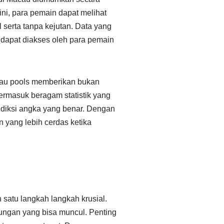
ini, para pemain dapat melihat
serta tanpa kejutan. Data yang
 dapat diakses oleh para pemain
acau pools memberikan bukan
 termasuk beragam statistik yang
diksi angka yang benar. Dengan
 yang lebih cerdas ketika
satu langkah langkah krusial.
ungan yang bisa muncul. Penting