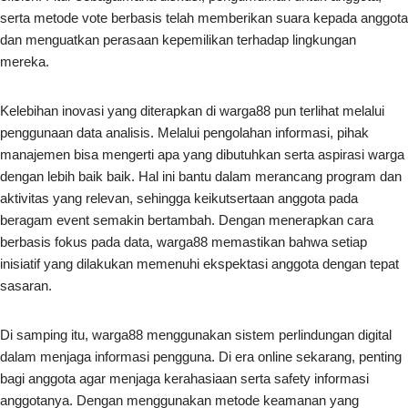
serta metode vote berbasis telah memberikan suara kepada anggota
dan menguatkan perasaan kepemilikan terhadap lingkungan
mereka.
Kelebihan inovasi yang diterapkan di warga88 pun terlihat melalui
penggunaan data analisis. Melalui pengolahan informasi, pihak
manajemen bisa mengerti apa yang dibutuhkan serta aspirasi warga
dengan lebih baik baik. Hal ini bantu dalam merancang program dan
aktivitas yang relevan, sehingga keikutsertaan anggota pada
beragam event semakin bertambah. Dengan menerapkan cara
berbasis fokus pada data, warga88 memastikan bahwa setiap
inisiatif yang dilakukan memenuhi ekspektasi anggota dengan tepat
sasaran.
Di samping itu, warga88 menggunakan sistem perlindungan digital
dalam menjaga informasi pengguna. Di era online sekarang, penting
bagi anggota agar menjaga kerahasiaan serta safety informasi
anggotanya. Dengan menggunakan metode keamanan yang