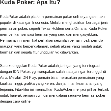
Kuda Poker: Apa Itu?
KudaPoker adalah platform permainan poker online yang semakin
populer di kalangan Indonesia. Melalui menghadirkan berbagai jenis
permainan poker, seperti Texas Holdem serta Omaha, Kuda Poker
memberikan sensasi bermain yang seru dan mengasyikkan.
Permainan ini memikat perhatian sejumlah pemain, baik pemula
maupun yang berpengalaman, sebab akses yang mudah untuk
bermain dan segala fitur unggulan yg ditawarkan.
Satu keunggulan Kuda Poker adalah jaringan yang terintegrasi
dengan IDN Poker, yg merupakan salah satu jaringan terunggul di
Asia. Melalui IDN Play, pemain bisa merasakan permainan yang
kualitas tinggi, grafika yang keren, dan jaminan keamanan yang
terjamin. Fitur-fitur ini menjadikan KudaPoker menjadi pilihan terbaik
untuk banyak pemain yg ingin mengalami serunya bermain poker
dengan cara online.