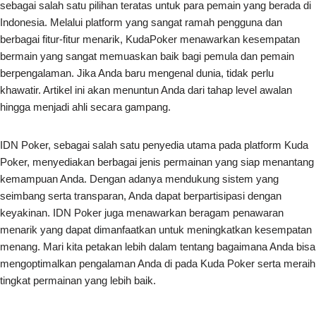
sebagai salah satu pilihan teratas untuk para pemain yang berada di
Indonesia. Melalui platform yang sangat ramah pengguna dan
berbagai fitur-fitur menarik, KudaPoker menawarkan kesempatan
bermain yang sangat memuaskan baik bagi pemula dan pemain
berpengalaman. Jika Anda baru mengenal dunia, tidak perlu
khawatir. Artikel ini akan menuntun Anda dari tahap level awalan
hingga menjadi ahli secara gampang.
IDN Poker, sebagai salah satu penyedia utama pada platform Kuda
Poker, menyediakan berbagai jenis permainan yang siap menantang
kemampuan Anda. Dengan adanya mendukung sistem yang
seimbang serta transparan, Anda dapat berpartisipasi dengan
keyakinan. IDN Poker juga menawarkan beragam penawaran
menarik yang dapat dimanfaatkan untuk meningkatkan kesempatan
menang. Mari kita petakan lebih dalam tentang bagaimana Anda bisa
mengoptimalkan pengalaman Anda di pada Kuda Poker serta meraih
tingkat permainan yang lebih baik.