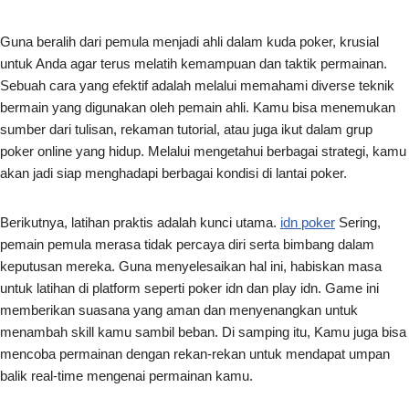
Guna beralih dari pemula menjadi ahli dalam kuda poker, krusial
untuk Anda agar terus melatih kemampuan dan taktik permainan.
Sebuah cara yang efektif adalah melalui memahami diverse teknik
bermain yang digunakan oleh pemain ahli. Kamu bisa menemukan
sumber dari tulisan, rekaman tutorial, atau juga ikut dalam grup
poker online yang hidup. Melalui mengetahui berbagai strategi, kamu
akan jadi siap menghadapi berbagai kondisi di lantai poker.
Berikutnya, latihan praktis adalah kunci utama.
idn poker
Sering,
pemain pemula merasa tidak percaya diri serta bimbang dalam
keputusan mereka. Guna menyelesaikan hal ini, habiskan masa
untuk latihan di platform seperti poker idn dan play idn. Game ini
memberikan suasana yang aman dan menyenangkan untuk
menambah skill kamu sambil beban. Di samping itu, Kamu juga bisa
mencoba permainan dengan rekan-rekan untuk mendapat umpan
balik real-time mengenai permainan kamu.