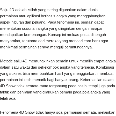
Salju 4D adalah istilah yang sering digunakan dalam dunia
permainan atau aplikasi berbasis angka yang menggabungkan
aspek hiburan dan peluang. Pada fenomena ini, pemain dapat
menentukan susunan angka yang diinginkan dengan harapan
mendapatkan kemenangan. Konsep ini meluas pesat di tengah
masyarakat, terutama dari mereka yang mencari cara baru agar
menikmati permainan seraya menguji peruntungannya.
Metode salju 4D memungkinkan pemain untuk memilih empat angka
dalam satu waktu dari sekelompok angka yang tersedia. Kombinasi
yang sukses bisa membuahkan hasil yang menggiurkan, membuat
permainan ini lebih menarik bagi banyak orang. Keberhasilan dalam
4D Snow tidak semata-mata tergantung pada nasib, tetapi juga pada
taktik dan penilaian yang dilakukan pemain pada pola angka yang
telah ada.
Fenomena 4D Snow tidak hanya soal permainan semata, melainkan