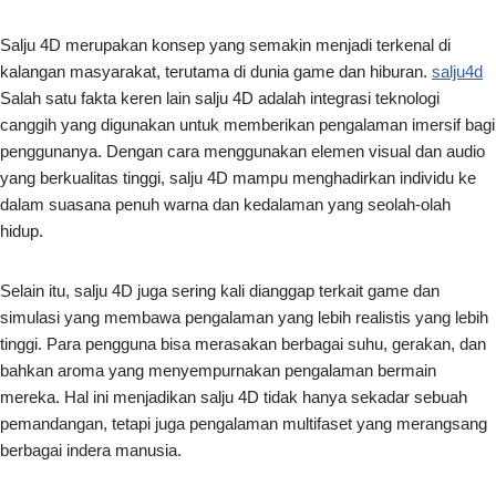
Salju 4D merupakan konsep yang semakin menjadi terkenal di
kalangan masyarakat, terutama di dunia game dan hiburan.
salju4d
Salah satu fakta keren lain salju 4D adalah integrasi teknologi
canggih yang digunakan untuk memberikan pengalaman imersif bagi
penggunanya. Dengan cara menggunakan elemen visual dan audio
yang berkualitas tinggi, salju 4D mampu menghadirkan individu ke
dalam suasana penuh warna dan kedalaman yang seolah-olah
hidup.
Selain itu, salju 4D juga sering kali dianggap terkait game dan
simulasi yang membawa pengalaman yang lebih realistis yang lebih
tinggi. Para pengguna bisa merasakan berbagai suhu, gerakan, dan
bahkan aroma yang menyempurnakan pengalaman bermain
mereka. Hal ini menjadikan salju 4D tidak hanya sekadar sebuah
pemandangan, tetapi juga pengalaman multifaset yang merangsang
berbagai indera manusia.