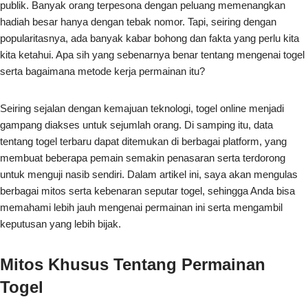
publik. Banyak orang terpesona dengan peluang memenangkan
hadiah besar hanya dengan tebak nomor. Tapi, seiring dengan
popularitasnya, ada banyak kabar bohong dan fakta yang perlu kita
kita ketahui. Apa sih yang sebenarnya benar tentang mengenai togel
serta bagaimana metode kerja permainan itu?
Seiring sejalan dengan kemajuan teknologi, togel online menjadi
gampang diakses untuk sejumlah orang. Di samping itu, data
tentang togel terbaru dapat ditemukan di berbagai platform, yang
membuat beberapa pemain semakin penasaran serta terdorong
untuk menguji nasib sendiri. Dalam artikel ini, saya akan mengulas
berbagai mitos serta kebenaran seputar togel, sehingga Anda bisa
memahami lebih jauh mengenai permainan ini serta mengambil
keputusan yang lebih bijak.
Mitos Khusus Tentang Permainan
Togel