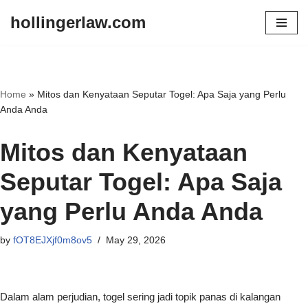
hollingerlaw.com
Skip
to
content
Home
»
Mitos dan Kenyataan Seputar Togel: Apa Saja yang Perlu
Anda Anda
Mitos dan Kenyataan
Seputar Togel: Apa Saja
yang Perlu Anda Anda
by
fOT8EJXjf0m8ov5
May 29, 2026
Dalam alam perjudian, togel sering jadi topik panas di kalangan