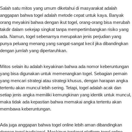
Salah satu mitos yang umum diketahui di masyarakat adalah
anggapan bahwa togel adalah metode cepat untuk kaya. Banyak
orang meyakini bahwa dengan ikut togel, orang-orang bisa merubah
takdir dalam sekejap singkat tanpa mempertimbangkan risiko yang
ada. Namun, togel sebenarnya merupakan jenis perjudian yang
punya peluang menang yang sangat-sangat kecil jika dibandingkan
dengan jumlah yang dipertaruhkan.
Mitos selain itu adalah keyakinan bahwa ada nomor keberuntungan
yang bisa digunakan untuk memenangkan togel. Sebagian pemain
yang mencari strategi atau strategi khusus, dengan harapan angka
tertentu akan muncul lebih sering. Tetapi, togel adalah acak dan
setiap jenis angka memiliki kemungkinan yang identik untuk muncul,
maka tidak ada kepastian bahwa memakai angka tertentu akan
membawa keberuntungan.
Ada juga anggapan bahwa togel online lebih aman dibandingkan
dengan togel tradisional. Meskipun terdapat platform togel online