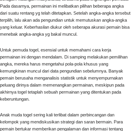
Pada dasarnya, permainan ini melibatkan pilihan beberapa angka
dari suatu rentang yg telah ditetapkan. Setelah angka-angka tersebut
terpilih, lalu akan ada pengundian untuk memutuskan angka-angka
yang keluar. Keberhasilan diukur oleh seberapa akurasi pemain bisa
menebak angka-angka yg bakal muncul.
Untuk pemuda togel, esensial untuk memahami cara kerja
permainan ini dengan mendalam. Di samping melakukan pemilihan
angka, mereka harus mengetahui pola-pola khusus yang
kemungkinan muncul dari data pengundian sebelumnya. Banyak
pemain berusaha menganalisis statistik untuk menyempurnakan
peluang dirinya dalam memenangkan permainan, meskipun pada
akhirnya togel tetaplah sebuah permainan yang ditentukan pada
keberuntungan.
Anak muda togel sering kali terlibat dalam perbincangan dan
kelompok yang mendiskusikan strategi dan saran bermain. Para
pemain bertukar memberikan pengalaman dan informasi tentang