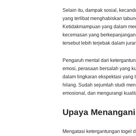
Selain itu, dampak sosial, keca
yang terlibat menghabiskan tabun
Ketidakmampuan yang dalam meng
kecemasan yang berkepanjangan ya
tersebut lebih terjebak dalam jur
Pengaruh mental dari ketergantun
emosi, perasaan bersalah yang ku
dalam lingkaran ekspektasi yang 
hilang. Sudah sejumlah studi me
emosional, dan mengurangi kualit
Upaya Menangani
Mengatasi ketergantungan togel d