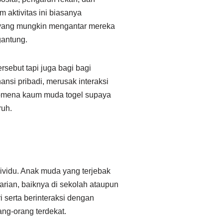
aktivitas ini biasanya
l yang mungkin mengantar mereka
gantung.
sebut tapi juga bagi bagi
nsi pribadi, merusak interaksi
enomena kaum muda togel supaya
ruh.
ividu. Anak muda yang terjebak
harian, baiknya di sekolah ataupun
 serta berinteraksi dengan
ang-orang terdekat.