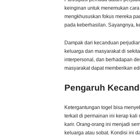
keinginan untuk menemukan cara l
mengkhususkan fokus mereka pada
pada keberhasilan. Sayangnya, ke
Dampak dari kecanduan perjudian 
keluarga dan masyarakat di sekita
interpersonal, dan berhadapan de
masyarakat dapat memberikan edu
Pengaruh Kecand
Ketergantungan togel bisa menyeb
terkait di permainan ini kerap ka
karir. Orang-orang ini menjadi se
keluarga atau sobat. Kondisi ini 