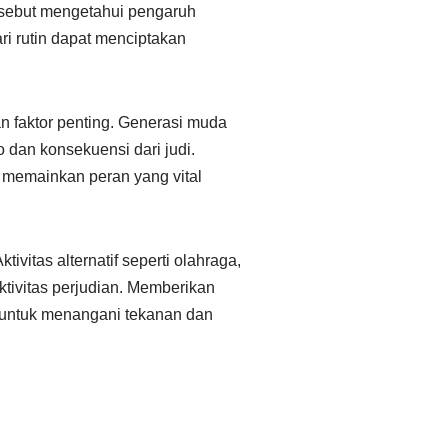
ersebut mengetahui pengaruh
ri rutin dapat menciptakan
faktor penting. Generasi muda
 dan konsekuensi dari judi.
 memainkan peran yang vital
vitas alternatif seperti olahraga,
ktivitas perjudian. Memberikan
 untuk menangani tekanan dan