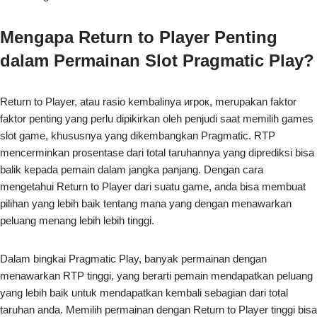
Mengapa Return to Player Penting
dalam Permainan Slot Pragmatic Play?
Return to Player, atau rasio kembalinya игрок, merupakan faktor
faktor penting yang perlu dipikirkan oleh penjudi saat memilih games
slot game, khususnya yang dikembangkan Pragmatic. RTP
mencerminkan prosentase dari total taruhannya yang diprediksi bisa
balik kepada pemain dalam jangka panjang. Dengan cara
mengetahui Return to Player dari suatu game, anda bisa membuat
pilihan yang lebih baik tentang mana yang dengan menawarkan
peluang menang lebih lebih tinggi.
Dalam bingkai Pragmatic Play, banyak permainan dengan
menawarkan RTP tinggi, yang berarti pemain mendapatkan peluang
yang lebih baik untuk mendapatkan kembali sebagian dari total
taruhan anda. Memilih permainan dengan Return to Player tinggi bisa