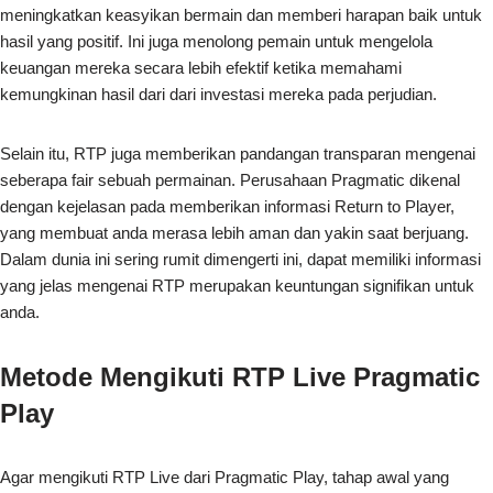
meningkatkan keasyikan bermain dan memberi harapan baik untuk
hasil yang positif. Ini juga menolong pemain untuk mengelola
keuangan mereka secara lebih efektif ketika memahami
kemungkinan hasil dari dari investasi mereka pada perjudian.
Selain itu, RTP juga memberikan pandangan transparan mengenai
seberapa fair sebuah permainan. Perusahaan Pragmatic dikenal
dengan kejelasan pada memberikan informasi Return to Player,
yang membuat anda merasa lebih aman dan yakin saat berjuang.
Dalam dunia ini sering rumit dimengerti ini, dapat memiliki informasi
yang jelas mengenai RTP merupakan keuntungan signifikan untuk
anda.
Metode Mengikuti RTP Live Pragmatic
Play
Agar mengikuti RTP Live dari Pragmatic Play, tahap awal yang