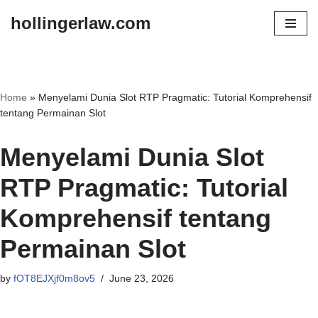
hollingerlaw.com
Skip
to
content
Home
»
Menyelami Dunia Slot RTP Pragmatic: Tutorial Komprehensif
tentang Permainan Slot
Menyelami Dunia Slot
RTP Pragmatic: Tutorial
Komprehensif tentang
Permainan Slot
by
fOT8EJXjf0m8ov5
June 23, 2026