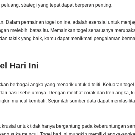
eluang, strategi yang tepat dapat berperan penting.
n. Dalam permainan togel online, adalah esensial untuk menjag
gan melebihi batas itu. Memainkan togel seharusnya merupakan
n taktik yang baik, kamu dapat menikmati pengalaman bermain
el Hari Ini
ukkan berbagai angka yang menarik untuk diteliti. Keluaran toge
k dari hasil sebelumnya. Dengan melihat corak dan tren angka, k
kin muncul kembali. Sejumlah sumber data dapat memfasilitasi
t krusial untuk tidak hanya bergantung pada keberuntungan s
yang suka muncul. Togel hari ini mungkin memiliki angka-angk