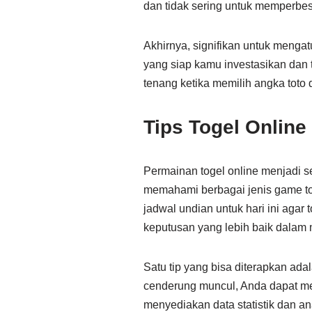
dan tidak sering untuk memperbe
Akhirnya, signifikan untuk mengatu
yang siap kamu investasikan dan t
tenang ketika memilih angka toto
Tips Togel Online
Permainan togel online menjadi s
memahami berbagai jenis game tog
jadwal undian untuk hari ini agar 
keputusan yang lebih baik dalam 
Satu tip yang bisa diterapkan ad
cenderung muncul, Anda dapat me
menyediakan data statistik dan an