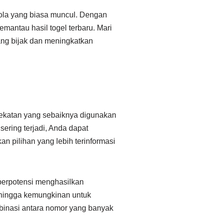
pola yang biasa muncul. Dengan
mantau hasil togel terbaru. Mari
ang bijak dan meningkatkan
ndekatan yang sebaiknya digunakan
ring terjadi, Anda dapat
n pilihan yang lebih terinformasi
 berpotensi menghasilkan
hingga kemungkinan untuk
binasi antara nomor yang banyak