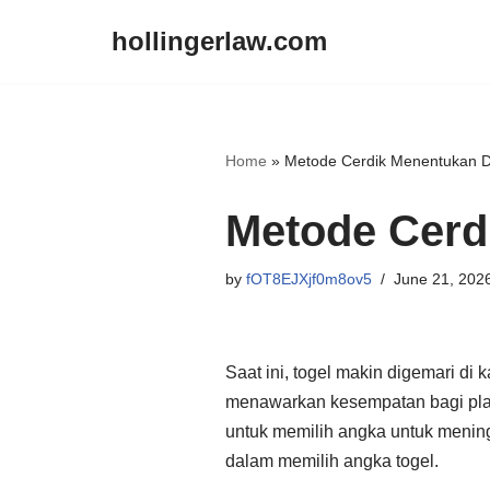
hollingerlaw.com
Skip
to
content
Home
»
Metode Cerdik Menentukan Dig
Metode Cerdi
by
fOT8EJXjf0m8ov5
June 21, 202
Saat ini, togel makin digemari di 
menawarkan kesempatan bagi playe
untuk memilih angka untuk mening
dalam memilih angka togel.