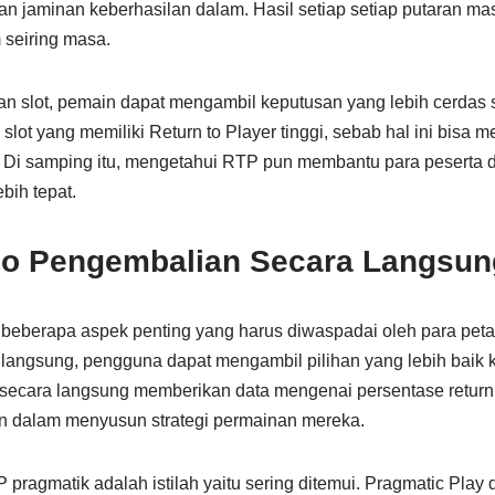
jaminan keberhasilan dalam. Hasil setiap setiap putaran masi
seiring masa.
slot, pemain dapat mengambil keputusan yang lebih cerdas 
slot yang memiliki Return to Player tinggi, sebab hal ini bis
i samping itu, mengetahui RTP pun membantu para peserta da
bih tepat.
o Pengembalian Secara Langsun
eberapa aspek penting yang harus diwaspadai oleh para petar
 langsung, pengguna dapat mengambil pilihan yang lebih baik
cara langsung memberikan data mengenai persentase return da
n dalam menyusun strategi permainan mereka.
P pragmatik adalah istilah yaitu sering ditemui. Pragmatic Play