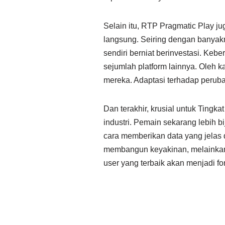
Selain itu, RTP Pragmatic Play 
langsung. Seiring dengan banyak
sendiri berniat berinvestasi. Keb
sejumlah platform lainnya. Oleh k
mereka. Adaptasi terhadap perubah
Dan terakhir, krusial untuk Ting
industri. Pemain sekarang lebih 
cara memberikan data yang jelas 
membangun keyakinan, melainkan j
user yang terbaik akan menjadi fo