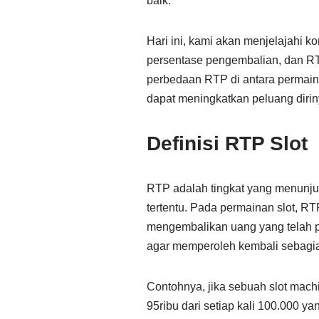
baik.
Hari ini, kami akan menjelajahi 
persentase pengembalian, dan R
perbedaan RTP di antara permaina
dapat meningkatkan peluang diri
Definisi RTP Slot
RTP adalah tingkat yang menunjuk
tertentu. Pada permainan slot, 
mengembalikan uang yang telah pa
agar memperoleh kembali sebagian
Contohnya, jika sebuah slot mach
95ribu dari setiap kali 100.000 y