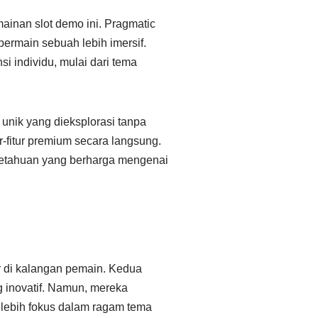
ainan slot demo ini. Pragmatic
ermain sebuah lebih imersif.
i individu, mulai dari tema
 unik yang dieksplorasi tanpa
fitur premium secara langsung.
getahuan yang berharga mengenai
r di kalangan pemain. Kedua
ng inovatif. Namun, mereka
lebih fokus dalam ragam tema