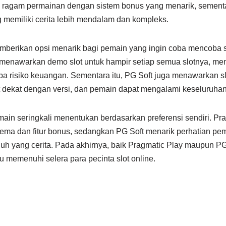
ragam permainan dengan sistem bonus yang menarik, sement
 memiliki cerita lebih mendalam dan kompleks.
emberikan opsi menarik bagi pemain yang ingin coba mencob
menawarkan demo slot untuk hampir setiap semua slotnya, m
npa risiko keuangan. Sementara itu, PG Soft juga menawarkan
dekat dengan versi, dan pemain dapat mengalami keseluruhan
main seringkali menentukan berdasarkan preferensi sendiri. Pr
 tema dan fitur bonus, sedangkan PG Soft menarik perhatian pe
uh yang cerita. Pada akhirnya, baik Pragmatic Play maupun P
 memenuhi selera para pecinta slot online.