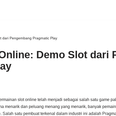
ot dari Pengembang Pragmatic Play
 Online: Demo Slot dar
lay
ermainan slot online telah menjadi sebagai salah satu game pa
ma menarik dan peluang menang yang menarik, banyak pemain
ne. Salah satu pembuat terkenal dalam industri ini adalah Pragma