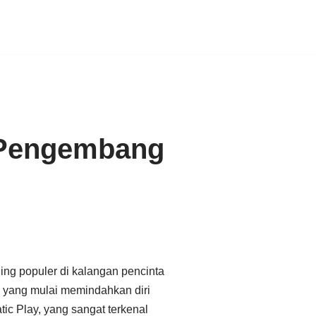
i Pengembang
ling populer di kalangan pencinta
 yang mulai memindahkan diri
tic Play, yang sangat terkenal