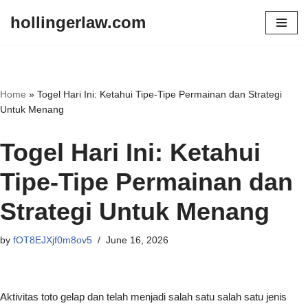
hollingerlaw.com
Skip
to
content
Home
»
Togel Hari Ini: Ketahui Tipe-Tipe Permainan dan Strategi
Untuk Menang
Togel Hari Ini: Ketahui
Tipe-Tipe Permainan dan
Strategi Untuk Menang
by
fOT8EJXjf0m8ov5
June 16, 2026
Aktivitas toto gelap dan telah menjadi salah satu salah satu jenis